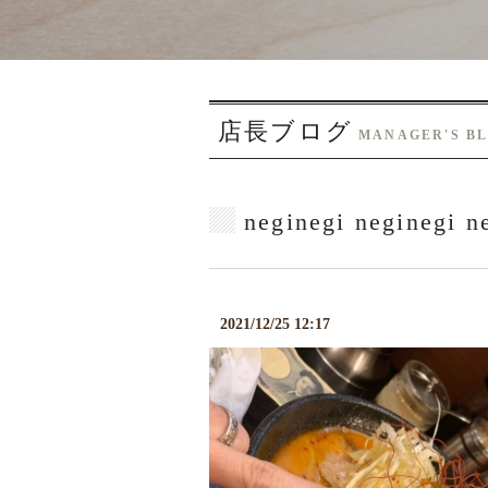
店長ブログ
MANAGER'S B
neginegi neginegi n
2021/12/25 12:17