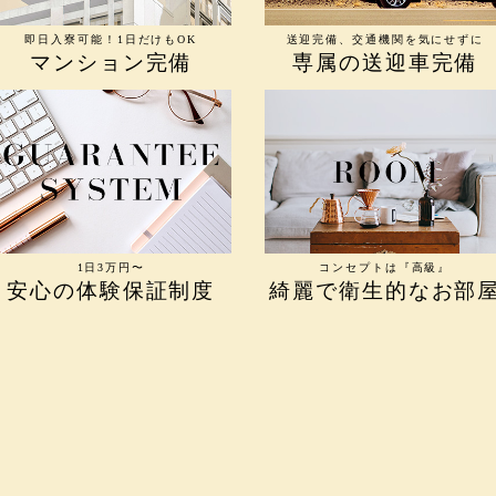
即日入寮可能！1日だけもOK
送迎完備、交通機関を気にせずに
マンション完備
専属の送迎車完備
1日3万円〜
コンセプトは『高級』
安心の体験保証制度
綺麗で衛生的なお部