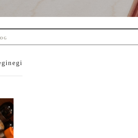
LOG
eginegi