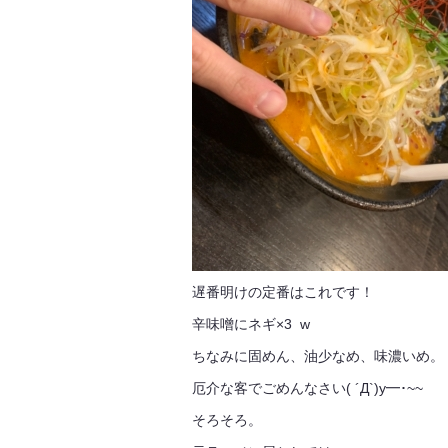
遅番明けの定番はこれです！
辛味噌にネギ×3 w
ちなみに固めん、油少なめ、味濃いめ。
厄介な客でごめんなさい( ´Д`)y━･~~
そろそろ。