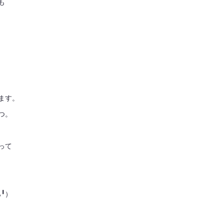
も
ます。
つ。
って
╹）