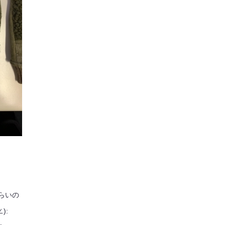
らいの
):