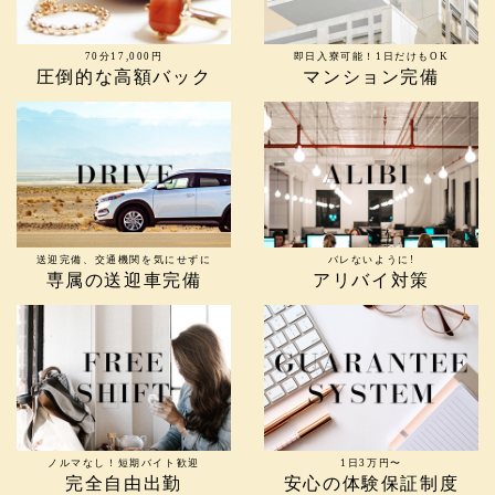
70分17,000円
即日入寮可能！1日だけもOK
圧倒的な高額バック
マンション完備
送迎完備、交通機関を気にせずに
バレないように!
専属の送迎車完備
アリバイ対策
ノルマなし！短期バイト歓迎
1日3万円〜
完全自由出勤
安心の体験保証制度