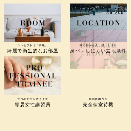
コンセプトは『高級』
中心部から少し離れた場所
綺麗で衛生的なお部屋
身バレしにくい立地条件
プロの女性が教えます
集団待機ＮＧ
専属女性講習員
完全個室待機