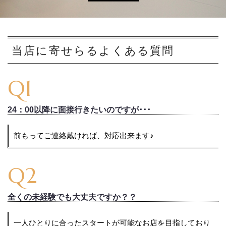
o
n
当店に寄せらるよくある質問
Q1
24：00以降に面接行きたいのですが･･･
前もってご連絡戴ければ、対応出来ます♪
Q2
全くの未経験でも大丈夫ですか？？
一人ひとりに合ったスタートが可能なお店を目指しており