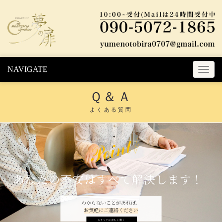
Skip to content
NAVIGATE
T
o
Ｑ＆Ａ
g
g
よくある質問
l
e
n
a
v
i
あなたの不安はすべて解決します！
g
a
t
わからないことがあれば、
お気軽にご連絡ください
i