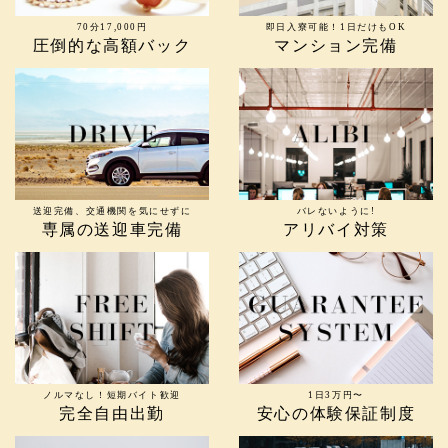
70分17,000円
即日入寮可能！1日だけもOK
圧倒的な高額バック
マンション完備
送迎完備、交通機関を気にせずに
バレないように!
専属の送迎車完備
アリバイ対策
ノルマなし！短期バイト歓迎
1日3万円〜
完全自由出勤
安心の体験保証制度