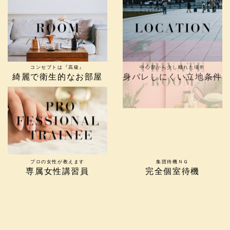
コンセプトは『高級』
中心部から少し離れた場所
綺麗で衛生的なお部屋
身バレしにくい立地条件
プロの女性が教えます
集団待機ＮＧ
専属女性講習員
完全個室待機