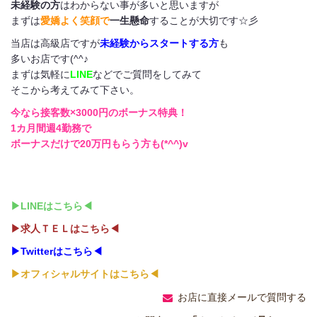
未経験の方
はわからない事が多いと思いますが
まずは
愛嬌よく笑顔で
一生懸命
することが大切です☆彡
当店は高級店ですが
未経験からスタートする方
も
多いお店です(^^♪
まずは気軽に
LINE
などでご質問をしてみて
そこから考えてみて下さい。
今なら接客数×3000円のボーナス特典！
1カ月間週4勤務で
ボーナスだけで20万円もらう方も(*^^)v
▶LINEはこちら◀
▶求人ＴＥＬはこちら◀
▶Twitterはこちら◀
▶オフィシャルサイトはこちら◀
お店に直接メールで質問する