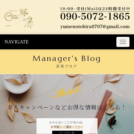
Skip to content
NAVIGATE
T
o
Manager's Blog
g
g
店長ブログ
l
e
n
a
v
i
求人キャンペーンなどお得な情報はこちら！
g
a
t
わからないことがあれば、
お気軽にご連絡ください
i