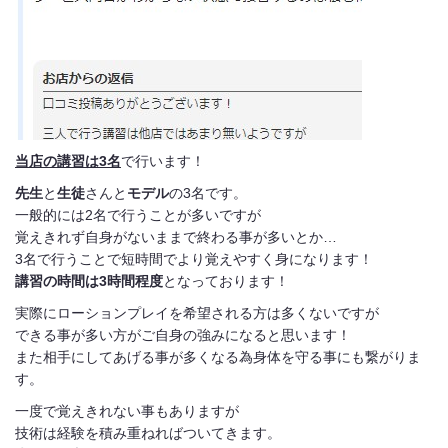
当店の講習は3名
で行います！
先生
と
生徒
さんと
モデル
の3名です。
一般的には2名で行うことが多いですが
覚えきれず自身がないままで終わる事が多いとか…
3名で行うことで短時間でより覚えやすく身になります！
講習の時間は3時間程度
となっております！
実際にローションプレイを希望される方は多くないですが
できる事が多い方がご自身の強みになると思います！
また相手にしてあげる事が多くなる為身体を守る事にも繋がりま
す。
一度で覚えきれない事もありますが
技術は経験を積み重ねればついてきます。