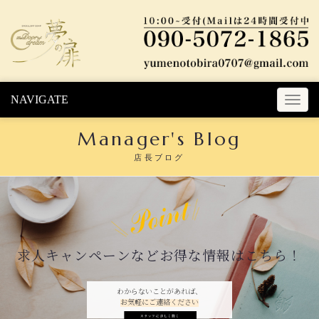
Skip to content
NAVIGATE
T
o
Manager's Blog
g
g
店長ブログ
l
e
n
a
v
i
求人キャンペーンなどお得な情報はこちら！
g
a
t
わからないことがあれば、
お気軽にご連絡ください
i