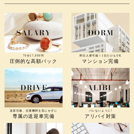
70分17,000円
即日入寮可能！1日だけもOK
圧倒的な高額バック
マンション完備
送迎完備、交通機関を気にせずに
バレないように!
専属の送迎車完備
アリバイ対策