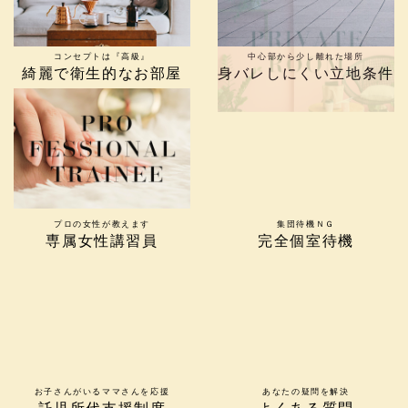
コンセプトは『高級』
中心部から少し離れた場所
綺麗で衛生的なお部屋
身バレしにくい立地条件
プロの女性が教えます
集団待機ＮＧ
専属女性講習員
完全個室待機
お子さんがいるママさんを応援
あなたの疑問を解決