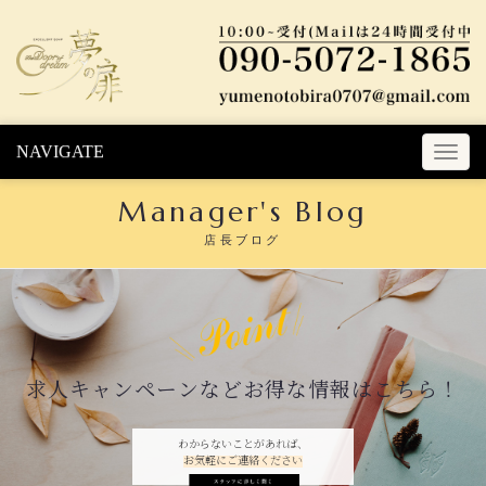
Skip to content
NAVIGATE
T
o
Manager's Blog
g
g
店長ブログ
l
e
n
a
v
i
求人キャンペーンなどお得な情報はこちら！
g
a
t
わからないことがあれば、
お気軽にご連絡ください
i