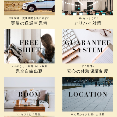
送迎完備、交通機関を気にせずに
バレないように!
専属の送迎車完備
アリバイ対策
ノルマなし！短期バイト歓迎
1日3万円〜
完全自由出勤
安心の体験保証制度
コンセプトは『高級』
中心部から少し離れた場所