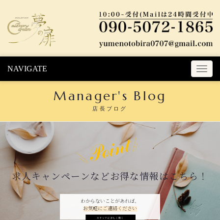
Skip to content
NAVIGATE
T
o
Manager's Blog
g
g
店長ブログ
l
e
n
a
v
i
求人キャンペーンなどお得な情報はこちら！
g
a
t
わからないことがあれば、
お気軽にご連絡ください
i