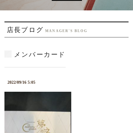
o
n
店長ブログ
MANAGER'S BLOG
メンバーカード
2022/09/16 5:05