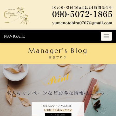
Skip to content
NAVIGATE
T
o
Manager's Blog
g
g
店長ブログ
l
e
n
a
v
i
求人キャンペーンなどお得な情報はこちら！
g
a
t
わからないことがあれば、
お気軽にご連絡ください
i