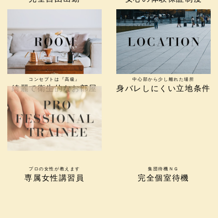
コンセプトは『高級』
中心部から少し離れた場所
綺麗で衛生的なお部屋
身バレしにくい立地条件
プロの女性が教えます
集団待機ＮＧ
専属女性講習員
完全個室待機