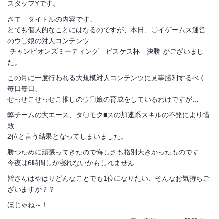
スタッフYです。
さて、タイトルの内容です。
とても個人的なことにはなるのですが、本日、〇イゲームス運営
のウ〇娘の対人コンテンツ
”チャンピオンズミーティング ピスケス杯 決勝”がございまし
た。
この月に一度行われる大規模対人コンテンツに見事勝利するべく
毎日毎日、
せっせこせっせこ推しのウ〇娘の育成をしているわけですが…
弊チームの大エース、タ〇モク■スの加速系スキルの不発により惜
敗…
2位と言う結果となってしまいました。
勝つために頑張ってきたので悔しさも格別大きかったものです…
今夜は6時間しか寝れないかもしれません…
皆さんはやはりどんなことでも1位になりたい、そんなお気持ちご
ざいますか？？
ほじゃね～！