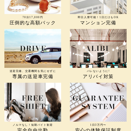
70分17,000円
即日入寮可能！1日だけもOK
圧倒的な高額バック
マンション完備
送迎完備、交通機関を気にせずに
バレないように!
専属の送迎車完備
アリバイ対策
ノルマなし！短期バイト歓迎
1日3万円〜
完全自由出勤
安心の体験保証制度