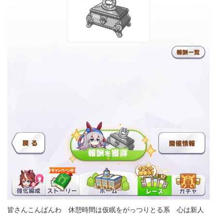
皆さんこんばんわ 休憩時間は仮眠をがっつりとる系 心は新人