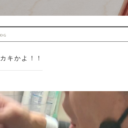
LOG
カキかよ！！