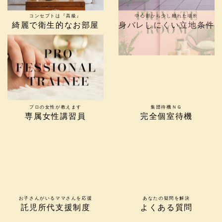
コンセプトは『高級』
中心部から少し離れた場所
綺麗で衛生的なお部屋
身バレしにくい立地条件
プロの女性が教えます
集団待機ＮＧ
専属女性講習員
完全個室待機
お子さんがいるママさんを応援
あなたの疑問を解決
託児所代支援制度
よくある質問