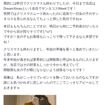
暦的には昨日でクリスマスも終わりでしたが、今日まで当店は
DreamXmasという名目でサンタコスWeekです！
世間ではクリスマスムード終わったのに追加で一日女の子のサン
タコスを見られるなんてちょっと得した気分ですねｗ
本日ももちろんのことですが、明日から特にご予約表がびっちり
で今から目が回りそうです(;^ω^)
ですが！女の子もお客様もにっこりで帰って下さるなら本望です
ね！
クリスマスも終わりますし、年始の準備を着々と進めていきたい
と思います。
年末年始が過ぎれば業界的には閑散期と呼ばれるものに入ります
が、当店ではその対策もしっかり今から考えていて
閑散期も女の子が暇にならないよう頑張るつもりです！
画像は、私がこっそりプレゼントを飾っておいたものなんですが
誰にも気づかれずに悲しかったのでここでこっそりアピールして
おきますｗ