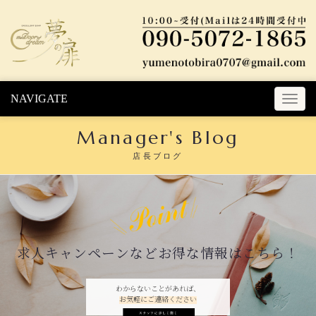
Skip to content
NAVIGATE
T
o
Manager's Blog
g
g
店長ブログ
l
e
n
a
v
i
求人キャンペーンなどお得な情報はこちら！
g
a
t
わからないことがあれば、
お気軽にご連絡ください
i