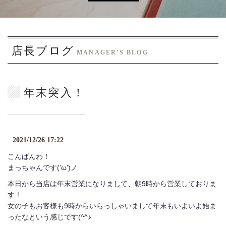
o
n
店長ブログ
MANAGER'S BLOG
年末突入！
2021/12/26 17:22
こんばんわ！
まっちゃんです(‘ω’)ノ
本日から当店は年末営業になりまして、朝9時から営業しておりま
す！
女の子もお客様も9時からいらっしゃいまして年末もいよいよ始ま
ったなという感じです(^^♪