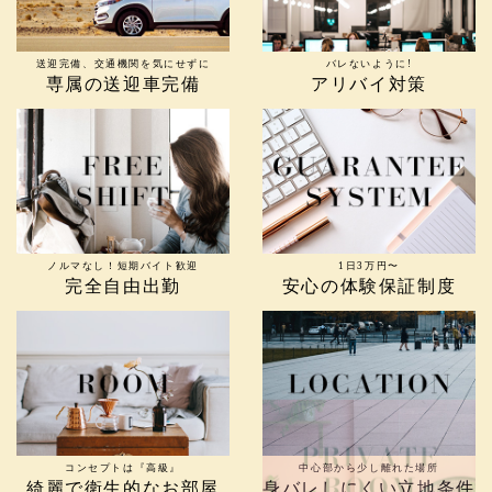
送迎完備、交通機関を気にせずに
バレないように!
専属の送迎車完備
アリバイ対策
ノルマなし！短期バイト歓迎
1日3万円〜
完全自由出勤
安心の体験保証制度
コンセプトは『高級』
中心部から少し離れた場所
綺麗で衛生的なお部屋
身バレしにくい立地条件