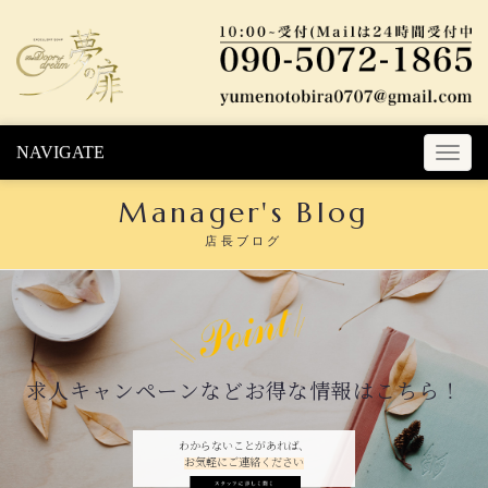
Skip to content
NAVIGATE
T
o
Manager's Blog
g
g
店長ブログ
l
e
n
a
v
i
求人キャンペーンなどお得な情報はこちら！
g
a
t
わからないことがあれば、
お気軽にご連絡ください
i