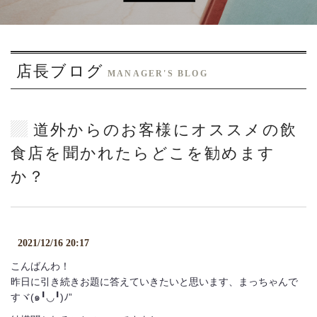
o
n
店長ブログ
MANAGER'S BLOG
道外からのお客様にオススメの飲
食店を聞かれたらどこを勧めます
か？
2021/12/16 20:17
こんばんわ！
昨日に引き続きお題に答えていきたいと思います、まっちゃんで
すヾ(๑╹◡╹)ﾉ”