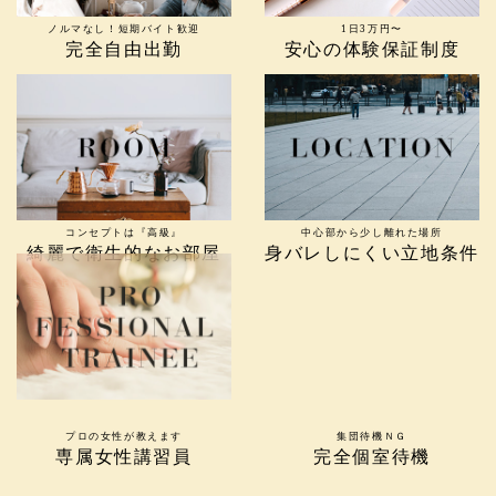
ノルマなし！短期バイト歓迎
1日3万円〜
完全自由出勤
安心の体験保証制度
コンセプトは『高級』
中心部から少し離れた場所
綺麗で衛生的なお部屋
身バレしにくい立地条件
プロの女性が教えます
集団待機ＮＧ
専属女性講習員
完全個室待機