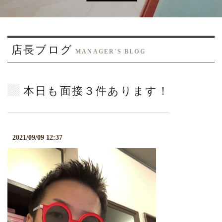
o
n
店長ブログ
MANAGER'S BLOG
本日も面接３件あります！
2021/09/09 12:37