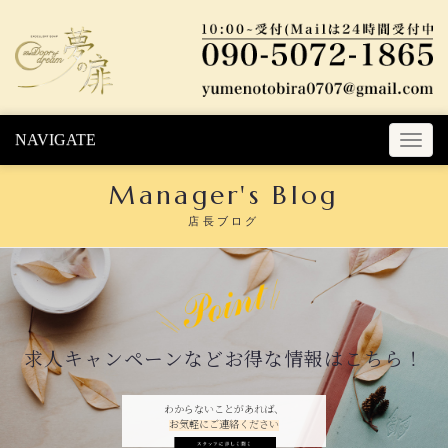
Skip to content
NAVIGATE
T
o
Manager's Blog
g
g
店長ブログ
l
e
n
a
v
i
求人キャンペーンなどお得な情報はこちら！
g
a
t
わからないことがあれば、
お気軽にご連絡ください
i