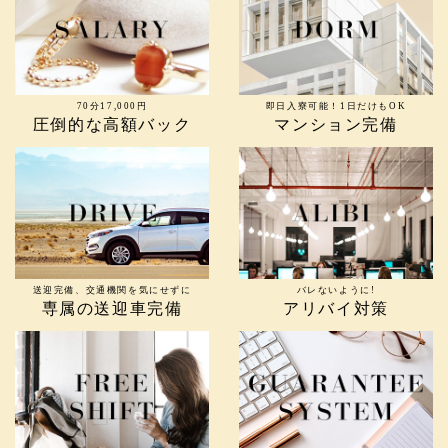
70分17,000円
即日入寮可能！1日だけもOK
圧倒的な高額バック
マンション完備
送迎完備、交通機関を気にせずに
バレないように!
専属の送迎車完備
アリバイ対策