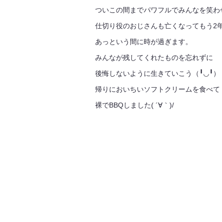
ついこの間までパワフルでみんなを笑わ
仕切り役のおじさんも亡くなってもう2
あっという間に時が過ぎます。
みんなが残してくれたものを忘れずに
後悔しないように生きていこう（╹◡╹）
帰りにおいちいソフトクリームを食べて
裸でBBQしました( ´∀｀)/