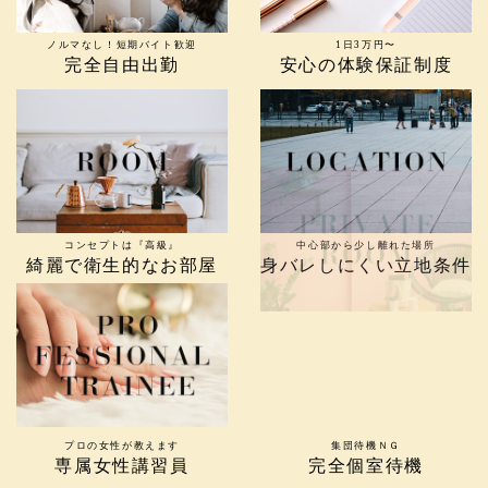
ノルマなし！短期バイト歓迎
1日3万円〜
完全自由出勤
安心の体験保証制度
コンセプトは『高級』
中心部から少し離れた場所
綺麗で衛生的なお部屋
身バレしにくい立地条件
プロの女性が教えます
集団待機ＮＧ
専属女性講習員
完全個室待機