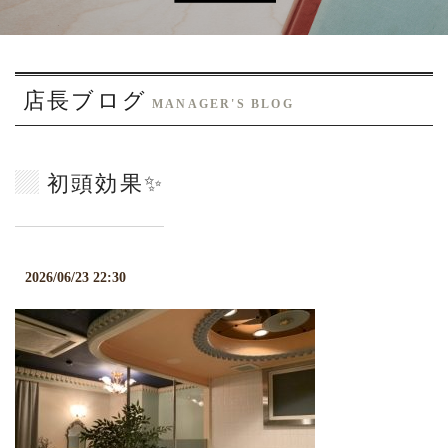
o
n
店長ブログ
MANAGER'S BLOG
初頭効果✨
2026/06/23 22:30