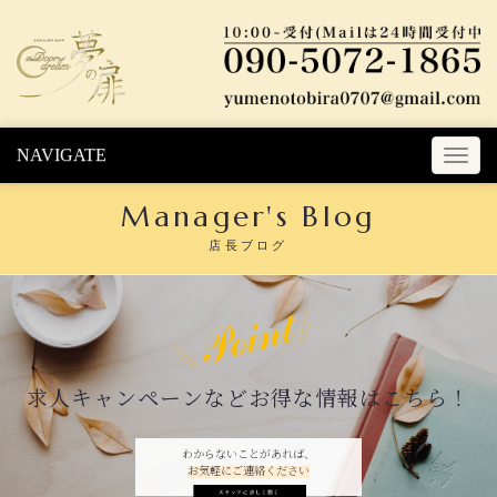
Skip to content
NAVIGATE
T
o
Manager's Blog
g
g
店長ブログ
l
e
n
a
v
i
求人キャンペーンなどお得な情報はこちら！
g
a
t
わからないことがあれば、
お気軽にご連絡ください
i