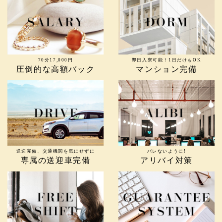
70分17,000円
即日入寮可能！1日だけもOK
圧倒的な高額バック
マンション完備
送迎完備、交通機関を気にせずに
バレないように!
専属の送迎車完備
アリバイ対策