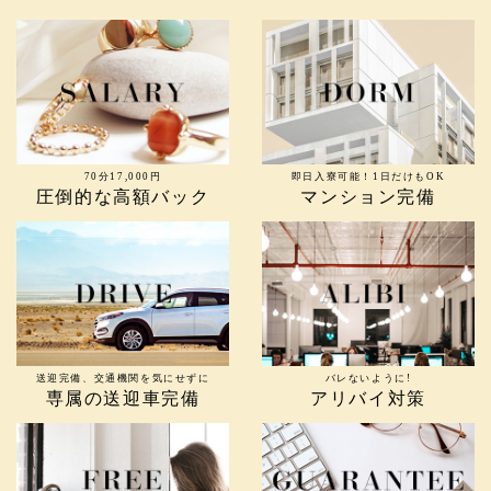
70分17,000円
即日入寮可能！1日だけもOK
圧倒的な高額バック
マンション完備
送迎完備、交通機関を気にせずに
バレないように!
専属の送迎車完備
アリバイ対策