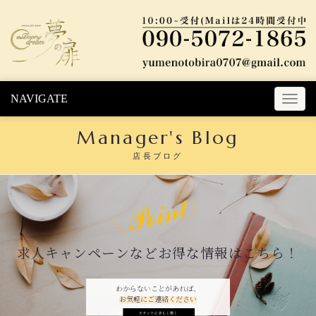
Skip to content
NAVIGATE
T
o
Manager's Blog
g
g
店長ブログ
l
e
n
a
v
i
求人キャンペーンなどお得な情報はこちら！
g
a
t
わからないことがあれば、
お気軽にご連絡ください
i