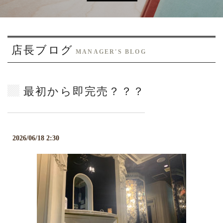
o
n
店長ブログ
MANAGER'S BLOG
最初から即完売？？？
2026/06/18 2:30