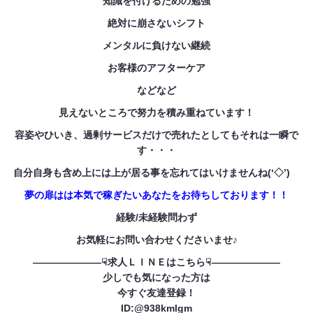
知識を付けるための勉強
絶対に崩さないシフト
メンタルに負けない継続
お客様のアフターケア
などなど
見えないところで努力を積み重ねています！
容姿やひいき、過剰サービスだけで売れたとしてもそれは一瞬で
す・・・
自分自身も含め上には上が居る事を忘れてはいけませんね(‘◇’)ゞ
夢の扉はは本気で稼ぎたいあなたをお待ちしております！！
経験/未経験問わず
お気軽にお問い合わせくださいませ♪
———————☟求人ＬＩＮＥはこちら☟———————
少しでも気になった方は
今すぐ友達登録！
ID:@938kmlgm