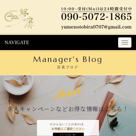
Skip to content
NAVIGATE
T
o
Manager's Blog
g
g
店長ブログ
l
e
n
a
v
i
求人キャンペーンなどお得な情報はこちら！
g
a
t
わからないことがあれば、
お気軽にご連絡ください
i