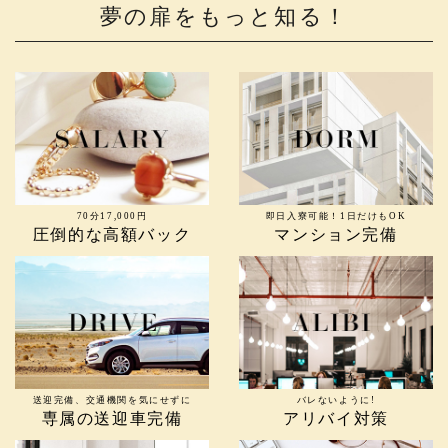
夢の扉をもっと知る！
70分17,000円
即日入寮可能！1日だけもOK
圧倒的な高額バック
マンション完備
送迎完備、交通機関を気にせずに
バレないように!
専属の送迎車完備
アリバイ対策