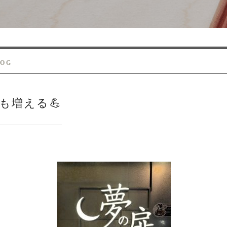
LOG
も増える💪