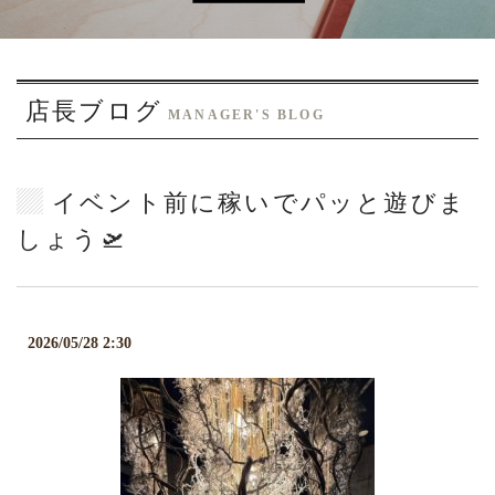
o
n
店長ブログ
MANAGER'S BLOG
イベント前に稼いでパッと遊びま
しょう🛫
2026/05/28 2:30