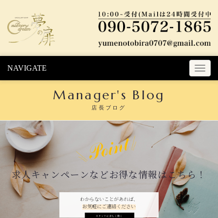
Skip to content
NAVIGATE
T
o
Manager's Blog
g
g
店長ブログ
l
e
n
a
v
i
求人キャンペーンなどお得な情報はこちら！
g
a
t
わからないことがあれば、
お気軽にご連絡ください
i