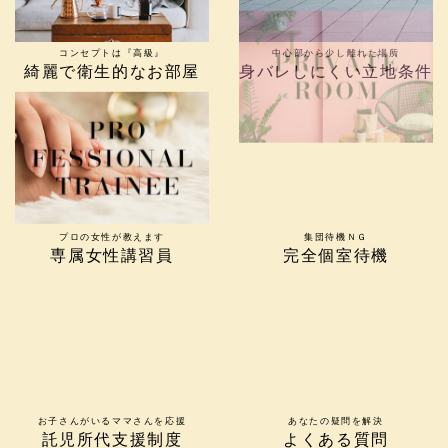
コンセプトは『高級』
中心部から少し離れた場所
綺麗で衛生的なお部屋
身バレしにくい立地条件
プロの女性が教えます
集団待機ＮＧ
専属女性講習員
完全個室待機
お子さんがいるママさんを応援
あなたの疑問を解決
託児所代支援制度
よくある質問