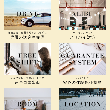
送迎完備、交通機関を気にせずに
バレないように!
専属の送迎車完備
アリバイ対策
ノルマなし！短期バイト歓迎
1日3万円〜
完全自由出勤
安心の体験保証制度