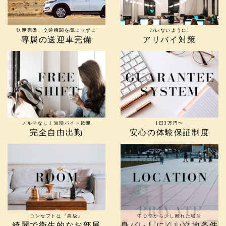
送迎完備、交通機関を気にせずに
バレないように!
専属の送迎車完備
アリバイ対策
ノルマなし！短期バイト歓迎
1日3万円〜
完全自由出勤
安心の体験保証制度
コンセプトは『高級』
中心部から少し離れた場所
綺麗で衛生的なお部屋
身バレしにくい立地条件