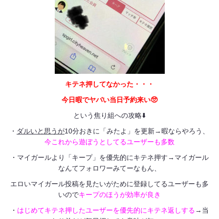
キテネ押してなかった・・・
今日暇でヤバい当日予約来い🥺
という焦り組への攻略⬇️
・
ダルいと思うが
10分おきに「みたよ」を更新→暇ならやろう、
今これから遊ぼうとしてるユーザーも多数
・マイガールより「キープ」を優先的にキテネ押す→マイガール
なんてフォロワーみてーなもん、
エロいマイガール投稿を見たいがために登録してるユーザーも多
いので
キープのほうが効率が良き
・
はじめてキテネ押したユーザーを優先的にキテネ返しする
→当