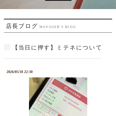
o
n
店長ブログ
MANAGER'S BLOG
【当日に押す】ミテネについて
2026/05/18 22:30