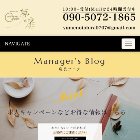
Skip to content
NAVIGATE
T
o
Manager's Blog
g
g
店長ブログ
l
e
n
a
v
i
求人キャンペーンなどお得な情報はこちら！
g
a
t
わからないことがあれば、
お気軽にご連絡ください
i