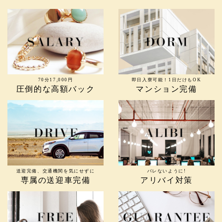
70分17,000円
即日入寮可能！1日だけもOK
圧倒的な高額バック
マンション完備
送迎完備、交通機関を気にせずに
バレないように!
専属の送迎車完備
アリバイ対策