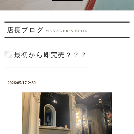
o
n
店長ブログ
MANAGER'S BLOG
最初から即完売？？？
2026/05/17 2:30