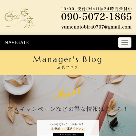
Skip to content
NAVIGATE
T
o
Manager's Blog
g
g
店長ブログ
l
e
n
a
v
i
求人キャンペーンなどお得な情報はこちら！
g
a
t
わからないことがあれば、
お気軽にご連絡ください
i