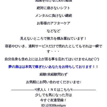
知識を付けるための勉強
絶対に崩さないシフト
メンタルに負けない継続
お客様のアフターケア
などなど
見えないところで努力を積み重ねています！
容姿やひいき、過剰サービスだけで売れたとしてもそれは一瞬で
す・・・
自分自身も含め上には上が居る事を忘れてはいけませんね(‘◇’)ゞ
夢の扉はは本気で稼ぎたいあなたをお待ちしております！！
経験/未経験問わず
お気軽にお問い合わせくださいませ♪
———————☟求人ＬＩＮＥはこちら☟———————
少しでも気になった方は
今すぐ友達登録！
ID:@938kmlgm