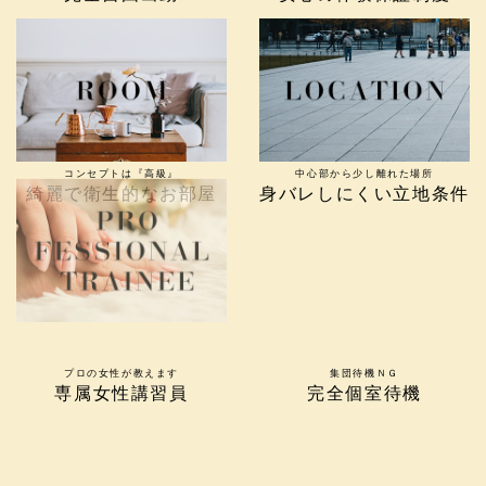
コンセプトは『高級』
中心部から少し離れた場所
綺麗で衛生的なお部屋
身バレしにくい立地条件
プロの女性が教えます
集団待機ＮＧ
専属女性講習員
完全個室待機