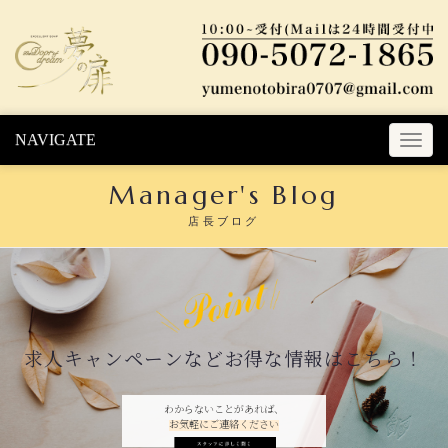
Skip to content
NAVIGATE
T
o
Manager's Blog
g
g
店長ブログ
l
e
n
a
v
i
求人キャンペーンなどお得な情報はこちら！
g
a
t
わからないことがあれば、
お気軽にご連絡ください
i