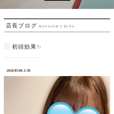
o
n
店長ブログ
MANAGER'S BLOG
初頭効果✨
2026/05/06 2:30