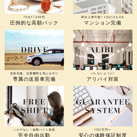
70分17,000円
即日入寮可能！1日だけもOK
圧倒的な高額バック
マンション完備
送迎完備、交通機関を気にせずに
バレないように!
専属の送迎車完備
アリバイ対策
ノルマなし！短期バイト歓迎
1日3万円〜
完全自由出勤
安心の体験保証制度