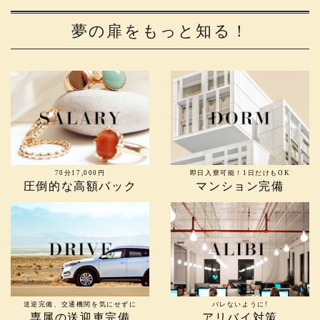
夢の扉をもっと知る！
70分17,000円
即日入寮可能！1日だけもOK
圧倒的な高額バック
マンション完備
送迎完備、交通機関を気にせずに
バレないように!
専属の送迎車完備
アリバイ対策