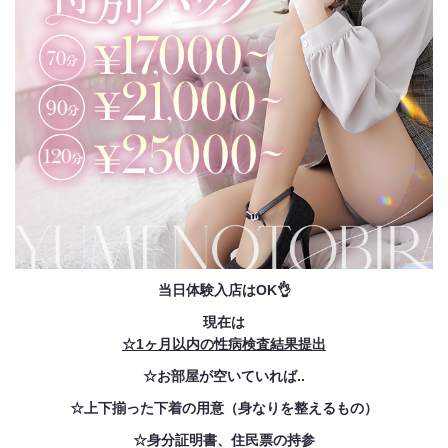
当日体験入店はOK👌
現在は
☆1ヶ月以内の性病検査結果提出
☆お部屋が空いていれば..
☆上下揃った下着の用意（身なりを整えるもの）
☆身分証明書、住民票の持参