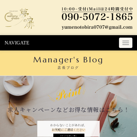
Skip to content
NAVIGATE
T
o
Manager's Blog
g
g
店長ブログ
l
e
n
a
v
i
求人キャンペーンなどお得な情報はこちら！
g
a
t
わからないことがあれば、
お気軽にご連絡ください
i