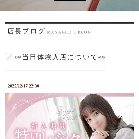
o
n
店長ブログ
MANAGER'S BLOG
👀当日体験入店について👀
2025/12/17 22:30