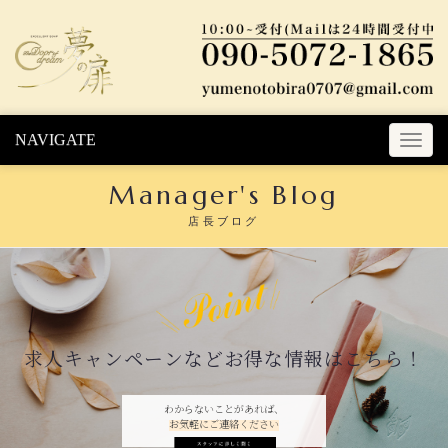
Skip to content
NAVIGATE
T
o
Manager's Blog
g
g
店長ブログ
l
e
n
a
v
i
求人キャンペーンなどお得な情報はこちら！
g
a
t
わからないことがあれば、
お気軽にご連絡ください
i