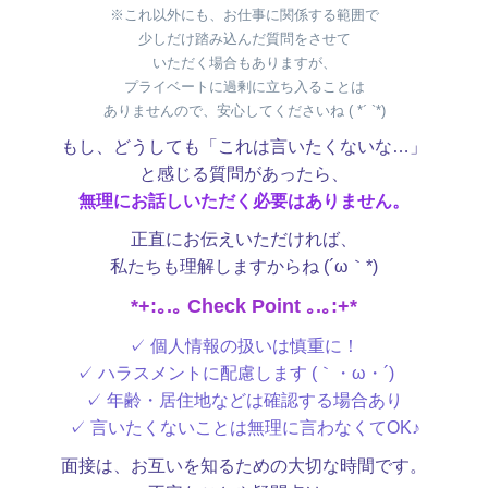
※これ以外にも、お仕事に関係する範囲で
少しだけ踏み込んだ質問をさせて
いただく場合もありますが、
プライベートに過剰に立ち入ることは
ありませんので、安心してくださいね ( *´ `*)
もし、どうしても「これは言いたくないな…」
と感じる質問があったら、
無理にお話しいただく必要はありません。
正直にお伝えいただければ、
私たちも理解しますからね (´ω｀*)
*+:｡.｡ Check Point ｡.｡:+*
✓ 個人情報の扱いは慎重に！
✓ ハラスメントに配慮します (｀・ω・´)ゞ
✓ 年齢・居住地などは確認する場合あり
✓ 言いたくないことは無理に言わなくてOK♪
面接は、お互いを知るための大切な時間です。