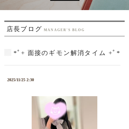
o
n
店長ブログ
MANAGER'S BLOG
*ﾟ+ 面接のギモン解消タイム +ﾟ*
2025/11/25 2:30