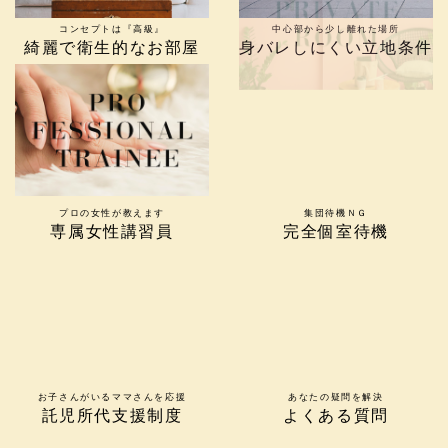
コンセプトは『高級』
中心部から少し離れた場所
綺麗で衛生的なお部屋
身バレしにくい立地条件
プロの女性が教えます
集団待機ＮＧ
専属女性講習員
完全個室待機
お子さんがいるママさんを応援
あなたの疑問を解決
託児所代支援制度
よくある質問