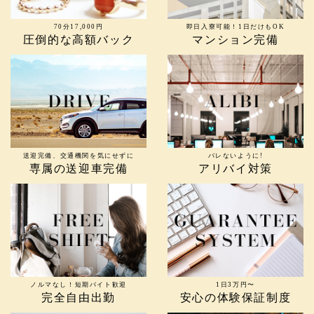
70分17,000円
即日入寮可能！1日だけもOK
圧倒的な高額バック
マンション完備
送迎完備、交通機関を気にせずに
バレないように!
専属の送迎車完備
アリバイ対策
ノルマなし！短期バイト歓迎
1日3万円〜
完全自由出勤
安心の体験保証制度