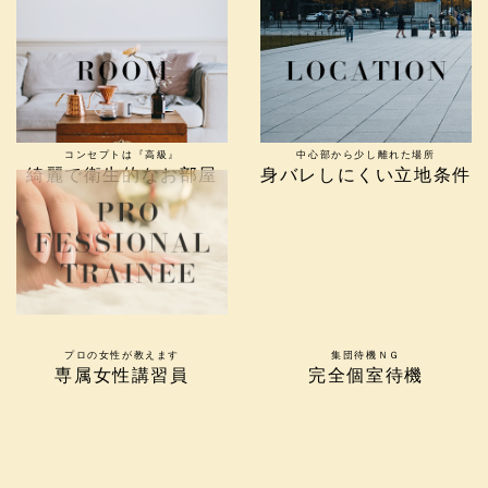
コンセプトは『高級』
中心部から少し離れた場所
綺麗で衛生的なお部屋
身バレしにくい立地条件
プロの女性が教えます
集団待機ＮＧ
専属女性講習員
完全個室待機