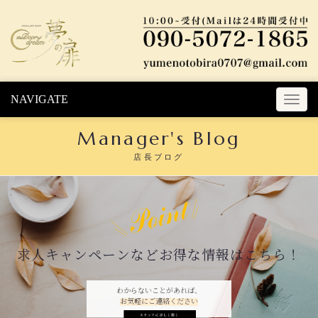
Skip to content
NAVIGATE
T
o
Manager's Blog
g
g
店長ブログ
l
e
n
a
v
i
求人キャンペーンなどお得な情報はこちら！
g
a
t
わからないことがあれば、
お気軽にご連絡ください
i