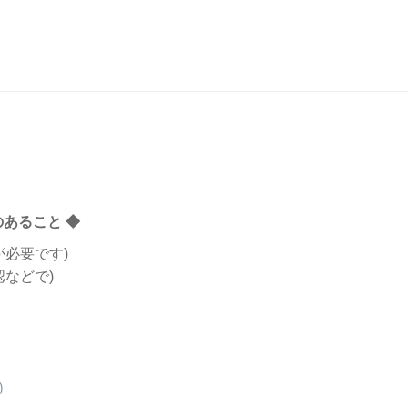
あること ◆
が必要です)
認などで)
)