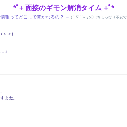
*ﾟ+ 面接のギモン解消タイム +ﾟ*
人情報ってどこまで聞かれるの？ ～
( ´ ▽ ` )ﾉ.｡oO（ちょっぴり不
(＞＜)
…」
、
すよね。
)ゞ