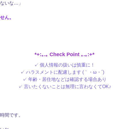
ないな…」
せん。
*+:｡.｡ Check Point ｡.｡:+*
✓ 個人情報の扱いは慎重に！
✓ ハラスメントに配慮します (｀・ω・´)ゞ
✓ 年齢・居住地などは確認する場合あり
✓ 言いたくないことは無理に言わなくてOK♪
時間です。