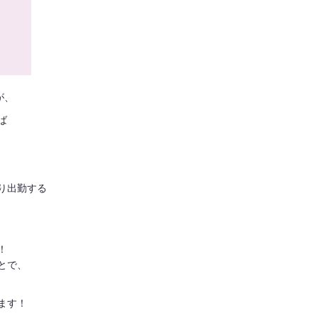
が、
ば
り出勤する
！
とで、
ます！