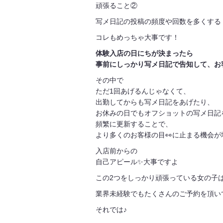
頑張ること②
写メ日記の投稿の頻度や回数を多くする
コレもめっちゃ大事です！
体験入店の日にちが決まったら
事前にしっかり写メ日記で告知して、お
その中で
ただ1回あげるんじゃなくて、
出勤してからも写メ日記をあげたり、
お休みの日でもオフショットの写メ日記
頻繁に更新することで、
より多くのお客様の目👀に止まる機会
入店前からの
自己アピール✨️大事ですよ
この2つをしっかり頑張っている女の子
業界未経験でもたくさんのご予約を頂いてい
それでは♪