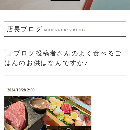
o
n
店長ブログ
MANAGER'S BLOG
ブログ投稿者さんのよく食べるご
はんのお供はなんですか♪
2024/10/28 2:00