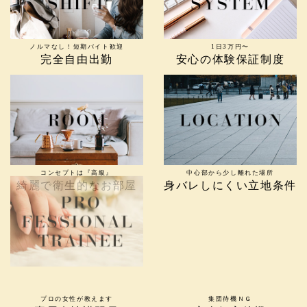
ノルマなし！短期バイト歓迎
1日3万円〜
完全自由出勤
安心の体験保証制度
コンセプトは『高級』
中心部から少し離れた場所
綺麗で衛生的なお部屋
身バレしにくい立地条件
プロの女性が教えます
集団待機ＮＧ