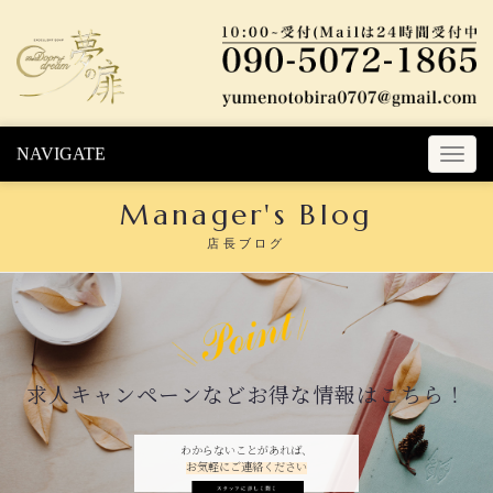
Skip to content
NAVIGATE
T
o
Manager's Blog
g
g
店長ブログ
l
e
n
a
v
i
求人キャンペーンなどお得な情報はこちら！
g
a
t
わからないことがあれば、
お気軽にご連絡ください
i