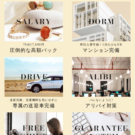
70分17,000円
即日入寮可能！1日だけもOK
圧倒的な高額バック
マンション完備
送迎完備、交通機関を気にせずに
バレないように!
専属の送迎車完備
アリバイ対策