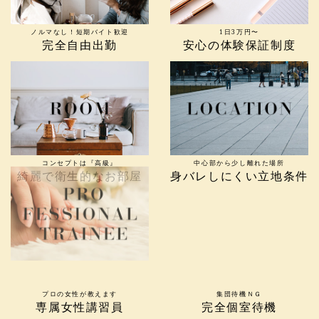
ノルマなし！短期バイト歓迎
1日3万円〜
完全自由出勤
安心の体験保証制度
コンセプトは『高級』
中心部から少し離れた場所
綺麗で衛生的なお部屋
身バレしにくい立地条件
プロの女性が教えます
集団待機ＮＧ
専属女性講習員
完全個室待機