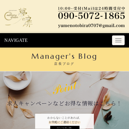
Skip to content
NAVIGATE
T
o
Manager's Blog
g
g
店長ブログ
l
e
n
a
v
i
求人キャンペーンなどお得な情報はこちら！
g
a
t
わからないことがあれば、
お気軽にご連絡ください
i