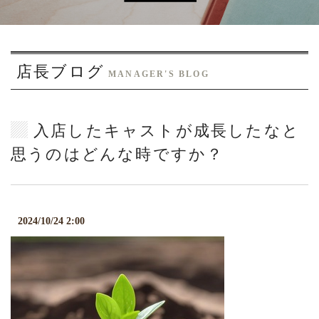
o
n
店長ブログ
MANAGER'S BLOG
入店したキャストが成長したなと
思うのはどんな時ですか？
2024/10/24 2:00