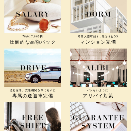
70分17,000円
即日入寮可能！1日だけもOK
圧倒的な高額バック
マンション完備
送迎完備、交通機関を気にせずに
バレないように!
専属の送迎車完備
アリバイ対策