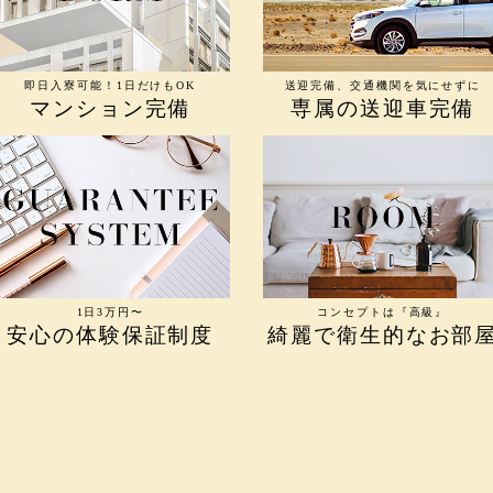
即日入寮可能！1日だけもOK
送迎完備、交通機関を気にせずに
マンション完備
専属の送迎車完備
1日3万円〜
コンセプトは『高級』
安心の体験保証制度
綺麗で衛生的なお部