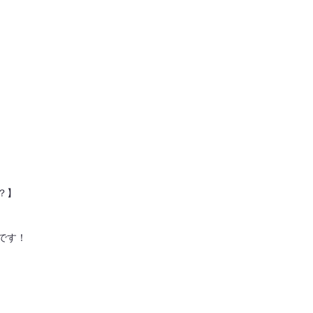
？】
です！