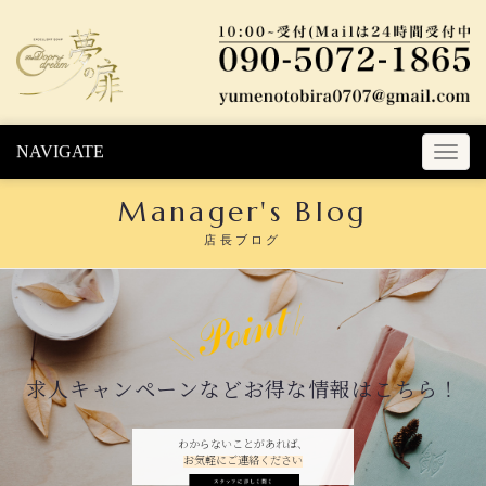
Skip to content
NAVIGATE
T
o
Manager's Blog
g
g
店長ブログ
l
e
n
a
v
i
求人キャンペーンなどお得な情報はこちら！
g
a
t
わからないことがあれば、
お気軽にご連絡ください
i