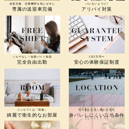
送迎完備、交通機関を気にせずに
バレないように!
専属の送迎車完備
アリバイ対策
ノルマなし！短期バイト歓迎
1日3万円〜
完全自由出勤
安心の体験保証制度
コンセプトは『高級』
中心部から少し離れた場所
綺麗で衛生的なお部屋
身バレしにくい立地条件