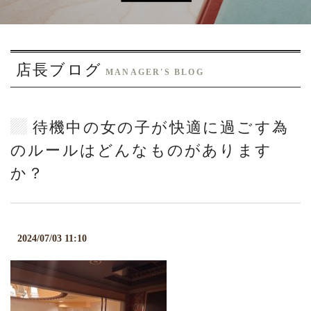
o
n
店長ブログ
MANAGER'S BLOG
待機中の女の子が快適に過ごす為
のルールはどんなものがあります
か？
2024/07/03 11:10