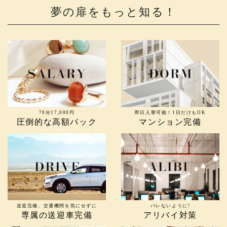
夢の扉をもっと知る！
70分17,000円
即日入寮可能！1日だけもOK
圧倒的な高額バック
マンション完備
送迎完備、交通機関を気にせずに
バレないように!
専属の送迎車完備
アリバイ対策