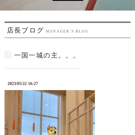
o
n
店長ブログ
MANAGER'S BLOG
一国一城の主。。。
2023/05/22 16:27