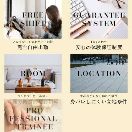
ノルマなし！短期バイト歓迎
1日3万円〜
完全自由出勤
安心の体験保証制度
コンセプトは『高級』
中心部から少し離れた場所
綺麗で衛生的なお部屋
身バレしにくい立地条件