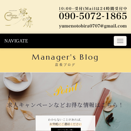
Skip to content
NAVIGATE
T
o
Manager's Blog
g
g
店長ブログ
l
e
n
a
v
i
求人キャンペーンなどお得な情報はこちら！
g
a
t
わからないことがあれば、
お気軽にご連絡ください
i