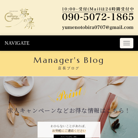
Skip to content
NAVIGATE
T
o
Manager's Blog
g
g
店長ブログ
l
e
n
a
v
i
求人キャンペーンなどお得な情報はこちら！
g
a
t
わからないことがあれば、
お気軽にご連絡ください
i