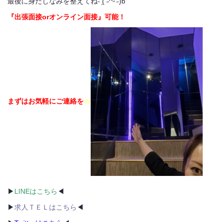
最後に身だしなみを整えてね- ̗̀( ˶^ᵕ’˶)b
『出張面接orオンライン面接』可能！
まずはお気軽にご連絡を
☆
▶
LINEはこちら
◀
▶
求人ＴＥＬはこちら
◀