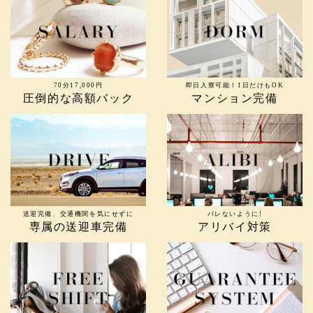
70分17,000円
即日入寮可能！1日だけもOK
圧倒的な高額バック
マンション完備
送迎完備、交通機関を気にせずに
バレないように!
専属の送迎車完備
アリバイ対策