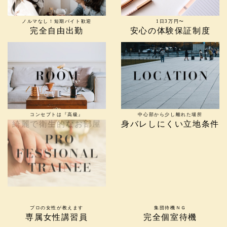
ノルマなし！短期バイト歓迎
1日3万円〜
完全自由出勤
安心の体験保証制度
コンセプトは『高級』
中心部から少し離れた場所
綺麗で衛生的なお部屋
身バレしにくい立地条件
プロの女性が教えます
集団待機ＮＧ
専属女性講習員
完全個室待機