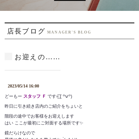
o
n
店長ブログ
MANAGER'S BLOG
お迎えの……
2023/05/14 16:00
どーもー
スタッフ Ｆ
です=͟͟͞͞ ( ꒪౪꒪)
昨日に引き続き店内のご紹介をちょいと
階段の途中でお客様をお迎えします
はい ここが最初にご対面する場所です✨
鏡だらけなので